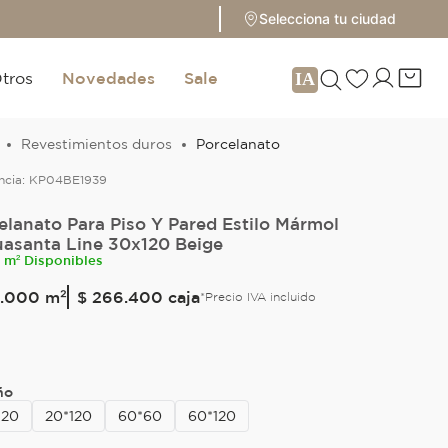
Selecciona tu ciudad
tros
Novedades
Sale
Revestimientos duros
Porcelanato
ncia:
KP04BE1939
elanato Para Piso Y Pared Estilo Mármol
asanta Line 30x120 Beige
2 m² Disponibles
.
000
m²
$ 266.400
caja
*Precio IVA incluido
ño
120
20*120
60*60
60*120