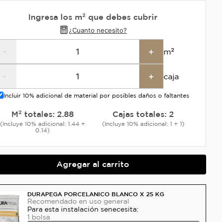
Ingresa los m² que debes cubrir
¿Cuanto necesito?
-
+
m²
-
+
caja
Incluir 10% adicional de material por posibles daños o faltantes
M² totales:
2.88
Cajas totales:
2
(Incluye 10% adicional: 1.44 +
(Incluye 10% adicional: 1 + 1)
0.14)
Agregar al carrito
DURAPEGA PORCELANICO BLANCO X 25 KG
Recomendado
en uso general
Para esta instalación se
necesita:
1
bolsa