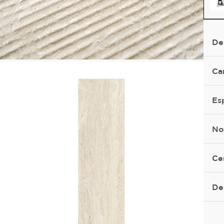
De
Ca
Es
No
Ce
De