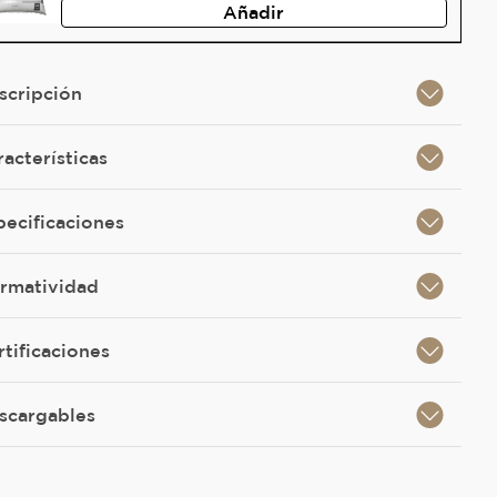
Añadir
scripción
racterísticas
pecificaciones
rmatividad
rtificaciones
scargables