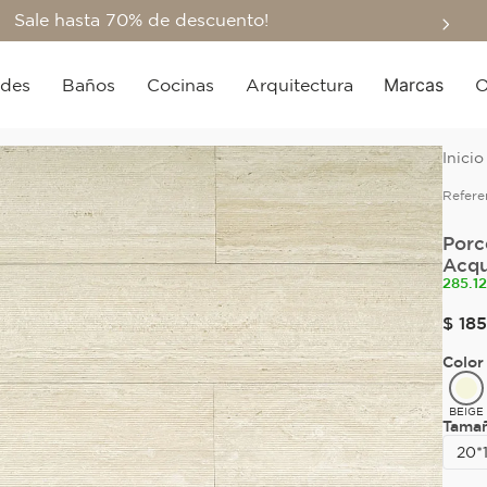
Sale hasta 70% de descuento!
Marcas
edes
Baños
Cocinas
Arquitectura
O
Refere
Porc
Acqu
285.1
$
185
Color
BEIGE
Tama
20*