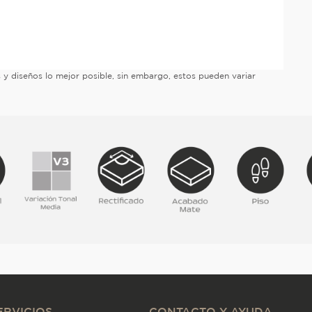
es y diseños lo mejor posible, sin embargo, estos pueden variar
ERVICIOS
CONTACTO Y AYUDA