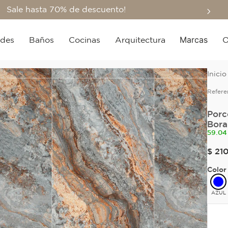
Sale hasta 70% de descuento!
Marcas
edes
Baños
Cocinas
Arquitectura
O
Refere
Porc
Bora
59.04
$
21
Color
AZUL