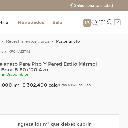
Selecciona tu ciudad
tros
Novedades
Sale
Revestimientos duros
Porcelanato
ncia:
KP04AZ1792
elanato Para Piso Y Pared Estilo Mármol
 Bora-B 60x120 Azul
 m² Disponibles
0
.
000
m²
$ 302.400
caja
*Precio IVA incluido
Ingresa los m² que debes cubrir