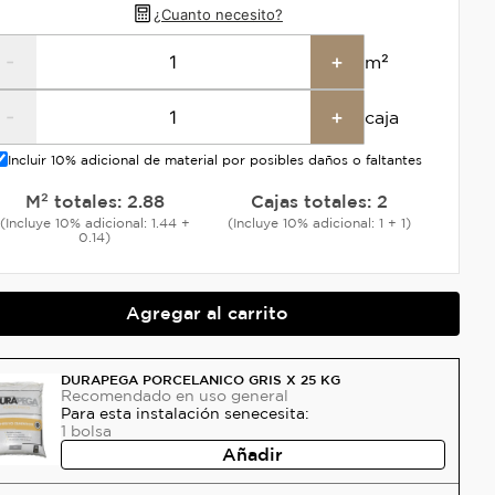
¿Cuanto necesito?
-
+
m²
-
+
caja
Incluir 10% adicional de material por posibles daños o faltantes
M² totales:
2.88
Cajas totales:
2
(Incluye 10% adicional: 1.44 +
(Incluye 10% adicional: 1 + 1)
0.14)
Agregar al carrito
DURAPEGA PORCELANICO GRIS X 25 KG
Recomendado
en uso general
Para esta instalación se
necesita:
1
bolsa
Añadir