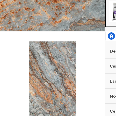
De
Ca
Es
No
Ce