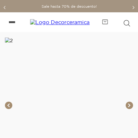
Sale hasta 70% de descuento!