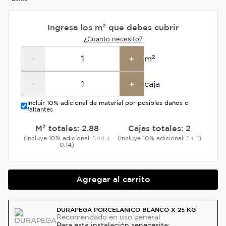
Ingresa los m² que debes cubrir
¿Cuanto necesito?
-
+
m²
-
+
caja
Incluir 10% adicional de material por posibles daños o
faltantes
M² totales:
2.88
Cajas totales:
2
(Incluye 10% adicional: 1.44 +
(Incluye 10% adicional: 1 + 1)
0.14)
Agregar al carrito
DURAPEGA PORCELANICO BLANCO X 25 KG
Recomendado
en uso general
Para esta instalación se
necesita: