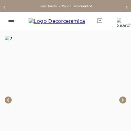
Sale hasta 70% de descuento!