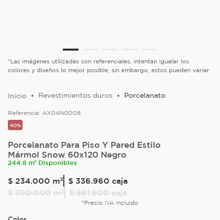
*Las imágenes utilizadas son referenciales, intentan igualar los
colores y diseños lo mejor posible, sin embargo, estos pueden variar
Revestimientos duros
Porcelanato
Referencia:
AX04NG008
40%
Porcelanato Para Piso Y Pared Estilo
Mármol Snow 60x120 Negro
244.8 m² Disponibles
$
234
.
000
m²
$ 336.960
caja
$
390
.
000
m²
$ 561.600
caja
*Precio IVA incluido
Color