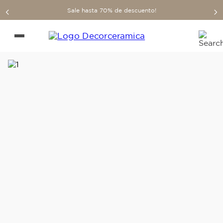
Sale hasta 70% de descuento!