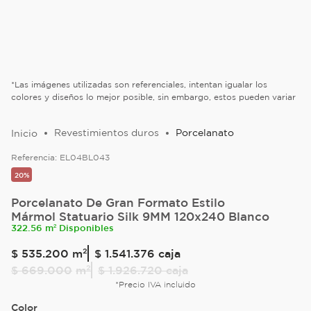
*Las imágenes utilizadas son referenciales, intentan igualar los
colores y diseños lo mejor posible, sin embargo, estos pueden variar
Revestimientos duros
Porcelanato
Referencia:
EL04BL043
20%
Porcelanato De Gran Formato Estilo
Mármol Statuario Silk 9MM 120x240 Blanco
322.56 m² Disponibles
$
535
.
200
m²
$ 1.541.376
caja
$
669
.
000
m²
$ 1.926.720
caja
*Precio IVA incluido
Color