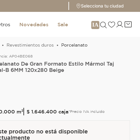
Selecciona tu ciudad
tros
Novedades
Sale
Revestimientos duros
Porcelanato
ncia:
AP04BE068
elanato De Gran Formato Estilo Mármol Taj
l-B 6MM 120x280 Beige
0
.
000
m²
$ 1.646.400
caja
*Precio IVA incluido
ste producto no está disponible
ctualmente