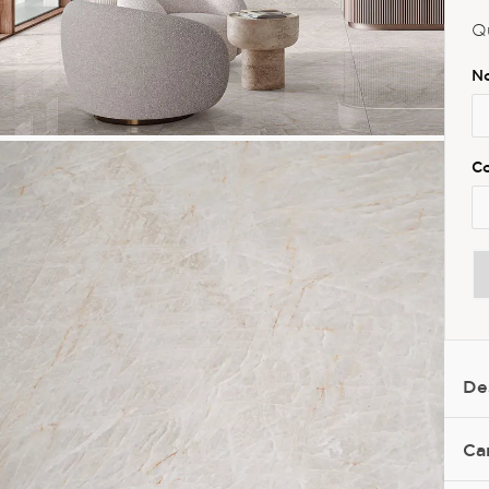
Q
De
Ca