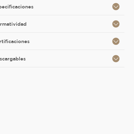
pecificaciones
rmatividad
rtificaciones
scargables