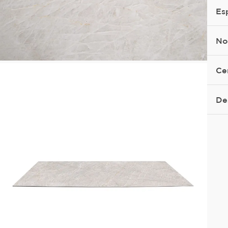
Es
No
Ce
De