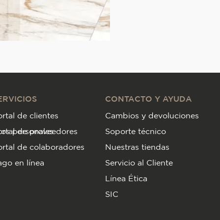
ERVICIOS
CONTACTO Y AYUDA
rtal de clientes
Cambios y devoluciones
tos personales
ortal de proveedores
Soporte técnico
rtal de colaboradores
Nuestras tiendas
go en línea
Servicio al Cliente
Línea Ética
SIC