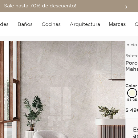
Sale hasta 70% de descuento!
Marcas
edes
Baños
Cocinas
Arquitectura
O
Refere
Porc
Maha
Color
BEIGE
$
49
E
a