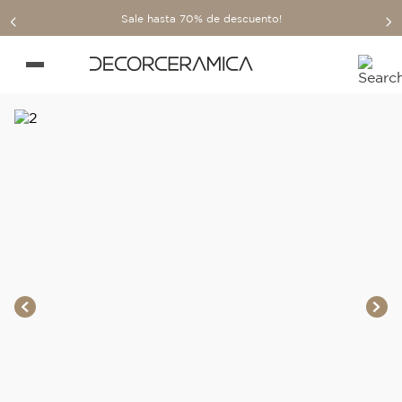
Sale hasta 70% de descuento!