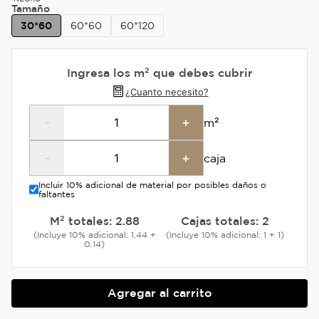
Tamaño
30*60
60*60
60*120
Ingresa los m² que debes cubrir
¿Cuanto necesito?
-
+
m²
-
+
caja
Incluir 10% adicional de material por posibles daños o
faltantes
M² totales:
2.88
Cajas totales:
2
(Incluye 10% adicional: 1.44 +
(Incluye 10% adicional: 1 + 1)
0.14)
Agregar al carrito