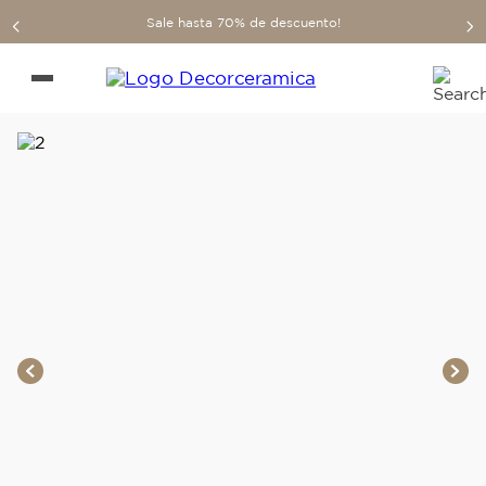
Sale hasta 70% de descuento!