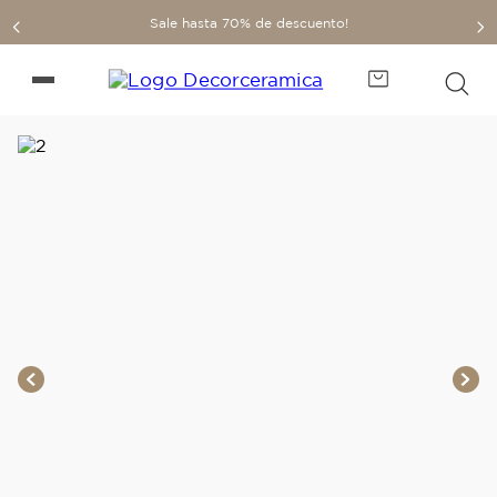
Sale hasta 70% de descuento!