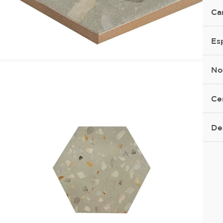
Ca
Es
No
Ce
De