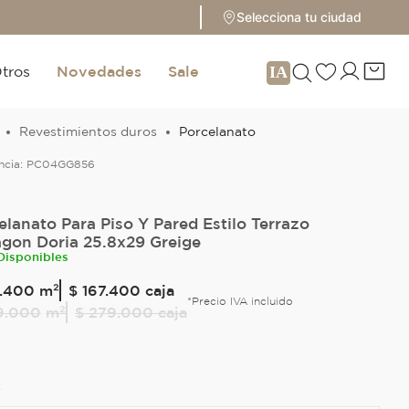
Selecciona tu ciudad
tros
Novedades
Sale
Revestimientos duros
Porcelanato
ncia:
PC04GG856
elanato Para Piso Y Pared Estilo Terrazo
gon Doria 25.8x29 Greige
Disponibles
.
400
m²
$ 167.400
caja
*Precio IVA incluido
9
.
000
m²
$ 279.000
caja
E