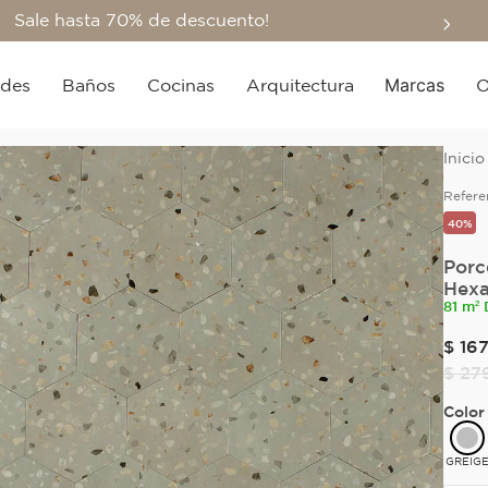
Sale hasta 70% de descuento!
Marcas
edes
Baños
Cocinas
Arquitectura
O
Refere
40%
Porc
Hexa
81 m² 
$
167
$
27
Color
GREIG