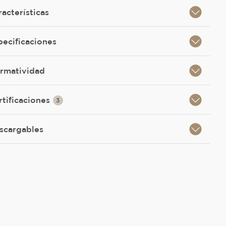
racterísticas
pecificaciones
rmatividad
rtificaciones
3
scargables