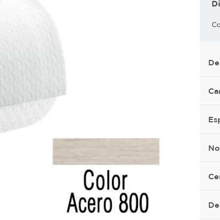
D
Co
De
Ca
Es
No
Ce
De