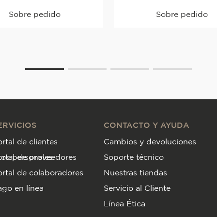
Sobre pedido
Sobre pedido
ERVICIOS
CONTACTO Y AYUDA
rtal de clientes
Cambios y devoluciones
tos personales
ortal de proveedores
Soporte técnico
rtal de colaboradores
Nuestras tiendas
go en línea
Servicio al Cliente
Línea Ética