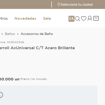
Selecciona tu ciudad
tros
Novedades
Sale
Baños
Accesorios de Baño
ncia:
HS30AC546
arroll AxUniversal C/T Acero Brillante
O
00
.
000
un
*Precio IVA incluido