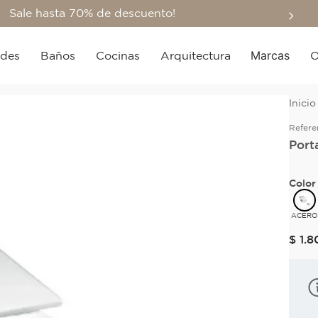
Sale hasta 70% de descuento!
Marcas
edes
Baños
Cocinas
Arquitectura
O
Refere
Port
Color
ACER
$
1
.
8