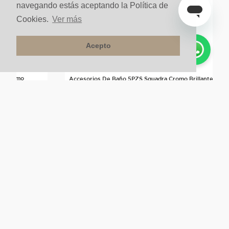
navegando estás aceptando la Política de
Cookies.
Ver más
Acepto
rte Cromo
Accesorios De Baño 5PZS Squadra Cromo Brillante
$
94
.
600
un