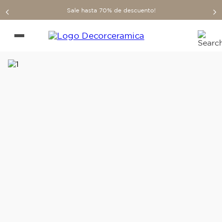
Sale hasta 70% de descuento!