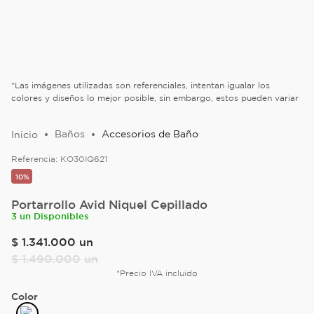
*Las imágenes utilizadas son referenciales, intentan igualar los
colores y diseños lo mejor posible, sin embargo, estos pueden variar
Baños
Accesorios de Baño
Referencia:
KO30IQ621
10%
Portarrollo Avid Niquel Cepillado
3 un Disponibles
$
1
.
341
.
000
un
$
1
.
490
.
000
un
*Precio IVA incluido
Color