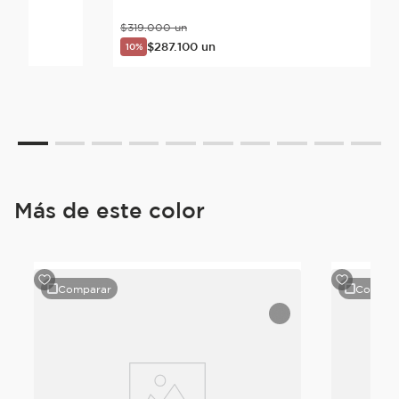
$
319
.
000
un
$
287
.
100
un
10%
Más de este color
Comparar
Compar