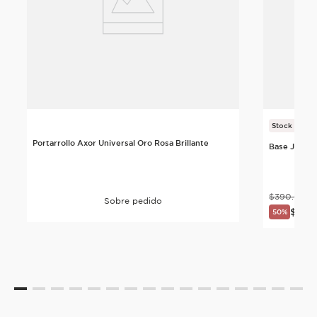
Stock Final
Portarrollo Axor Universal Oro Rosa Brillante
Base Jabone
$
390
.
000
Sobre pedido
$
195
.
50%