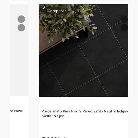
Comparar
lo Neutro Novu
Porcelanato Para Piso Y Pared Estilo Neutro Eclipse
60x60 Negro
nte