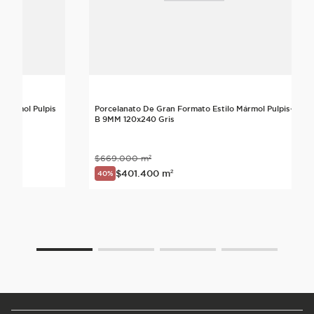
 Mármol Pulpis
Porcelanato De Gran Formato Estilo Mármol Pulpis-
B 9MM 120x240 Gris
$
669
.
000
m²
nte
$
401
.
400
m²
40%