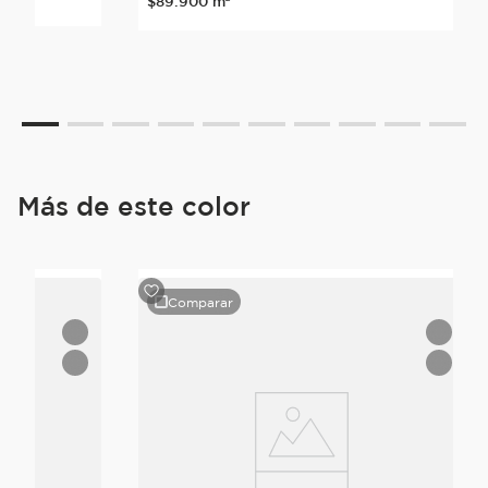
$
89
.
900
m²
Más de este color
Comparar