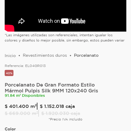
*Las imágenes utilizadas son referenciales, intentan igualar los
colores y diseños lo mejor posible, sin embargo, estos pueden variar
Revestimientos duros
Porcelanato
Referencia:
EL04GR013
40%
Porcelanato De Gran Formato Estilo
Mármol Pulpis Silk 9MM 120x240 Gris
91.84 m² Disponibles
$
401
.
400
m²
$ 1.152.018
caja
$
669
.
000
m²
$ 1.920.030
caja
*Precio IVA incluido
Color