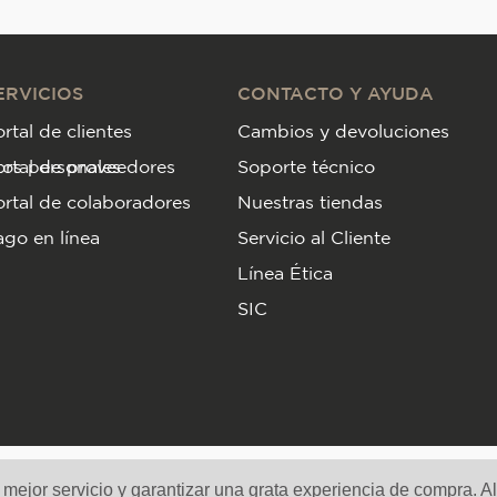
ERVICIOS
CONTACTO Y AYUDA
rtal de clientes
Cambios y devoluciones
tos personales
ortal de proveedores
Soporte técnico
rtal de colaboradores
Nuestras tiendas
go en línea
Servicio al Cliente
Línea Ética
SIC
Medios de pago y sitio seguro
n mejor servicio y garantizar una grata experiencia de compra. A