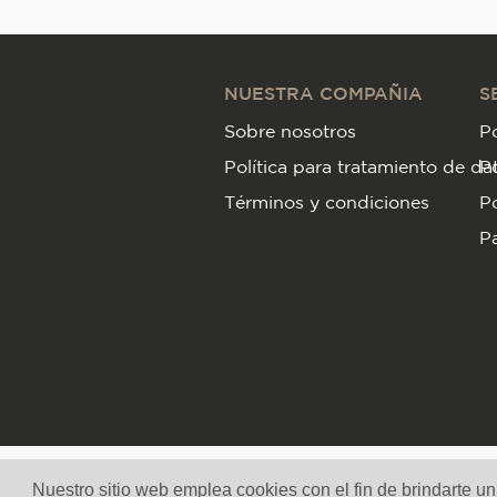
NUESTRA COMPAÑIA
S
Sobre nosotros
Po
Política para tratamiento de da
P
Términos y condiciones
Po
Pa
Nuestro sitio web emplea cookies con el fin de brindarte u