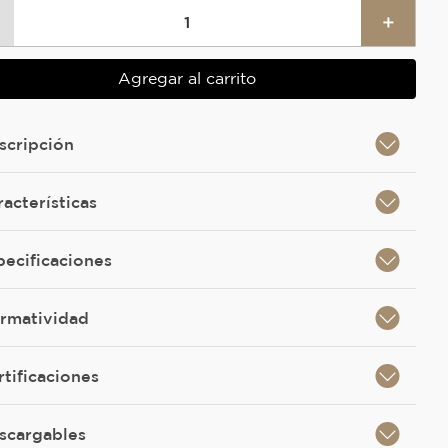
＋
Agregar al carrito
scripción
racterísticas
pecificaciones
rmatividad
rtificaciones
scargables