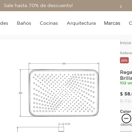
Sale hasta 70% de descuento!
Marcas
edes
Baños
Cocinas
Arquitectura
O
Refere
20%
Rega
Brill
102 u
$
58
.
$
72
.
Color
CROM