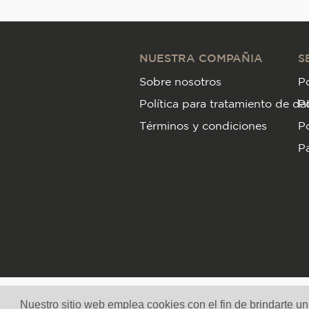
NUESTRA COMPAÑIA
S
Sobre nosotros
Po
Política para tratamiento de da
P
Términos y condiciones
Po
Pa
Nuestro sitio web emplea cookies con el fin de brindarte u