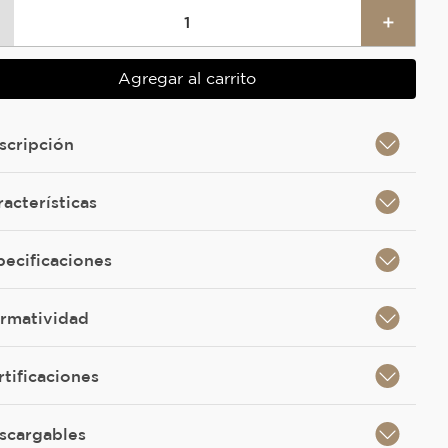
＋
Agregar al carrito
scripción
racterísticas
pecificaciones
rmatividad
rtificaciones
scargables