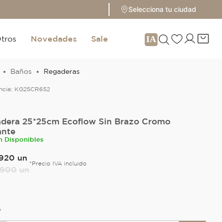
Selecciona tu ciudad
tros
Novedades
Sale
Baños
Regaderas
ncia:
KG25CR652
dera 25*25cm Ecoflow Sin Brazo Cromo
ante
n Disponibles
920
un
*Precio IVA incluido
900
un
O