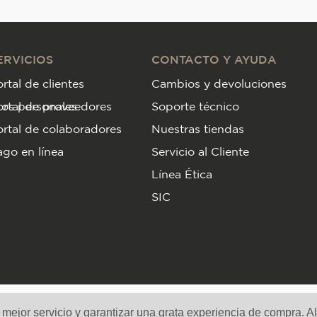
ERVICIOS
CONTACTO Y AYUDA
rtal de clientes
Cambios y devoluciones
tos personales
ortal de proveedores
Soporte técnico
rtal de colaboradores
Nuestras tiendas
go en línea
Servicio al Cliente
Línea Ética
SIC
Medios de pago y sitio seguro
n mejor servicio y garantizar una grata experiencia de compra. A