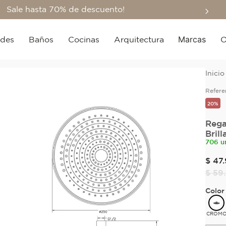
Sale hasta 70% de descuento!
Marcas
edes
Baños
Cocinas
Arquitectura
O
Refere
20%
Rega
Brill
706 u
$
47
.
$
59
.
Color
CROM