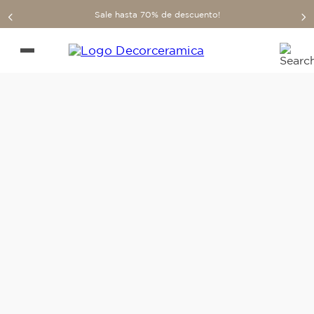
Sale hasta 70% de descuento!