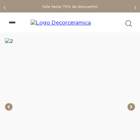
Sale hasta 70% de descuento!