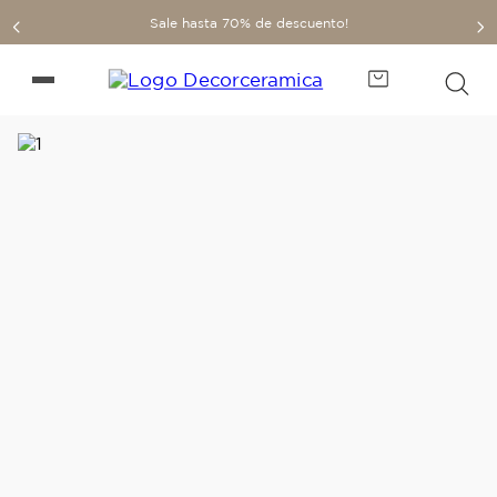
Sale hasta 70% de descuento!