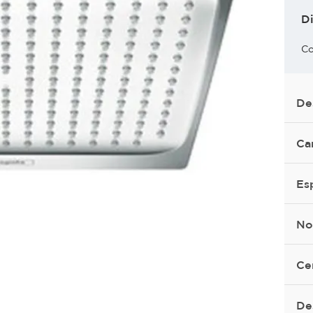
D
Co
De
Ca
Es
No
Ce
De