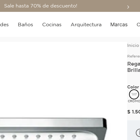
Sale hasta 70% de descuento!
Marcas
edes
Baños
Cocinas
Arquitectura
O
Refere
Rega
Brill
Color
CROM
$
1
.
5