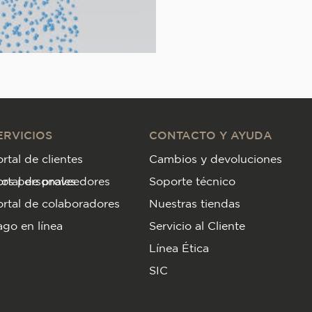
ERVICIOS
CONTACTO Y AYUDA
rtal de clientes
Cambios y devoluciones
tos personales
ortal de proveedores
Soporte técnico
rtal de colaboradores
Nuestras tiendas
go en línea
Servicio al Cliente
Línea Ética
SIC