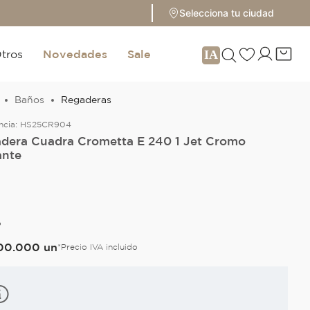
Selecciona tu ciudad
tros
Novedades
Sale
Baños
Regaderas
ncia:
HS25CR904
dera Cuadra Crometta E 240 1 Jet Cromo
ante
O
00
.
000
un
*Precio IVA incluido