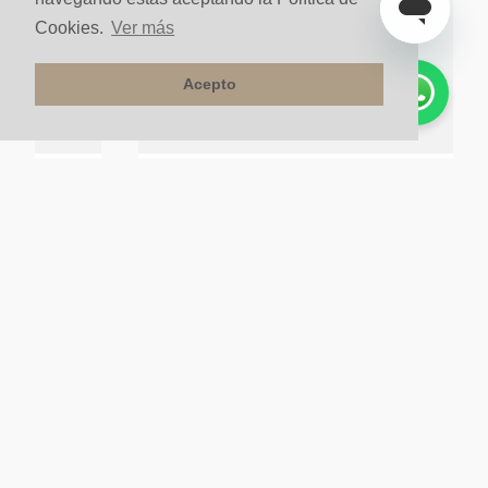
Cookies.
Ver más
Acepto
Set Ducha Monocontrol Niagara Cromo Brillante
CROMO
$
390
.
000
un
$
351
.
000
un
10%