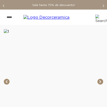
Sale hasta 70% de descuento!