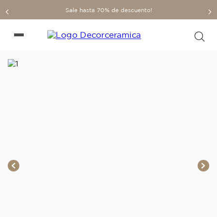
Sale hasta 70% de descuento!