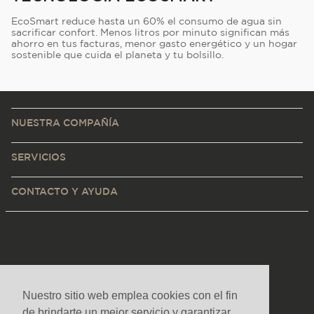
EcoSmart reduce hasta un 60% el consumo de agua sin
sacrificar confort. Menos litros por minuto significan más
ahorro en tus facturas, menor gasto energético y un hogar
sostenible que cuida el planeta y tu bolsillo.
NUESTRA COMPAÑÍA
SERVICIOS
CONTACTO Y AYUDA
Nuestro sitio web emplea cookies con el fin
de brindarte un mejor servicio y garantizar