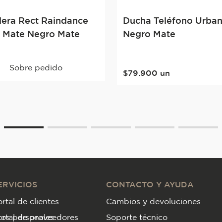
era Rect Raindance
Ducha Teléfono Urba
 Mate Negro Mate
Negro Mate
Sobre pedido
$
79
.
900
un
ERVICIOS
CONTACTO Y AYUDA
rtal de clientes
Cambios y devoluciones
tos personales
ortal de proveedores
Soporte técnico