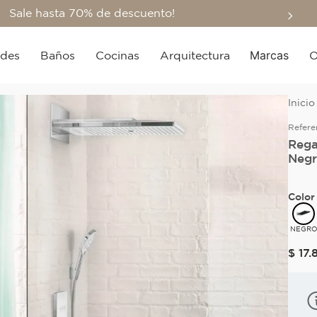
Sale hasta 70% de descuento!
Marcas
edes
Baños
Cocinas
Arquitectura
O
Refere
Rega
Negr
Color
NEGR
$
17
.