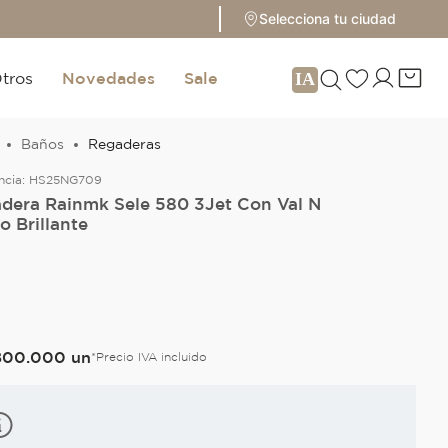
Selecciona tu ciudad
tros
Novedades
Sale
Baños
Regaderas
ncia:
HS25NG709
dera Rainmk Sele 580 3Jet Con Val N
o Brillante
O
800
.
000
un
*Precio IVA incluido