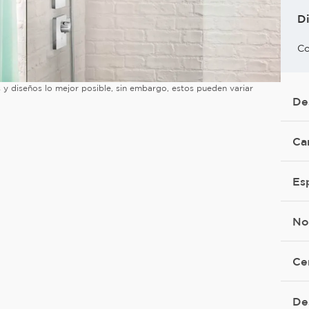
D
Co
es y diseños lo mejor posible, sin embargo, estos pueden variar
De
Ca
Es
No
Ce
De