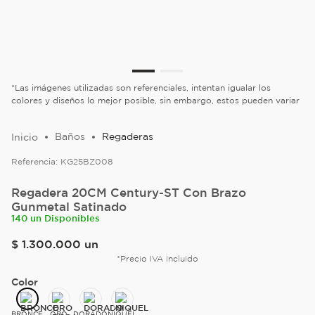
*Las imágenes utilizadas son referenciales, intentan igualar los
colores y diseños lo mejor posible, sin embargo, estos pueden variar
Baños
Regaderas
Referencia:
KG25BZ008
Regadera 20CM Century-ST Con Brazo
Gunmetal Satinado
140 un Disponibles
$
1
.
300
.
000
un
*Precio IVA incluido
Color
BRONCE
ORO
DORADO
NIQUEL