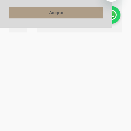
Acepto
Set Ducha Monocontrol Niagara Cromo Brillante
CROMO
$
390
.
000
un
$
351
.
000
un
10%