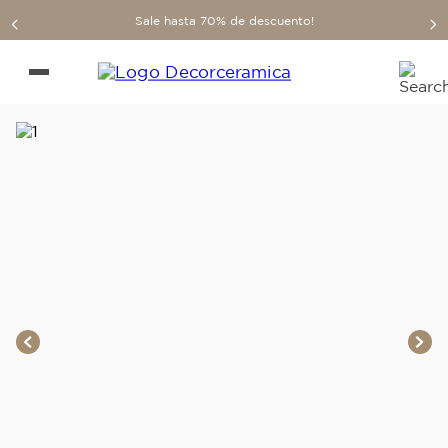
Sale hasta 70% de descuento!