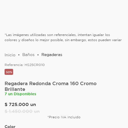
*Las imágenes utilizadas son referenciales, intentan igualar los
colores y diseños lo mejor posible, sin embargo, estos pueden variar
Baños
Regaderas
Referencia:
HS25CR010
50%
Regadera Redonda Croma 160 Cromo
Brillante
7 un Disponibles
$
725
.
000
un
$
1
.
450
.
000
un
*Precio IVA incluido
Color