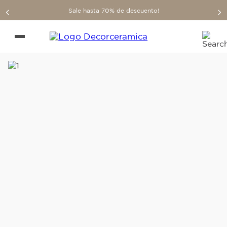
Sale hasta 70% de descuento!