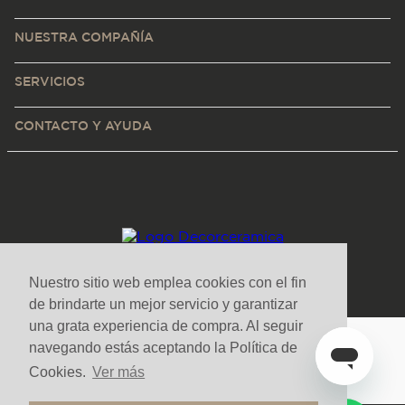
NUESTRA COMPAÑÍA
SERVICIOS
CONTACTO Y AYUDA
Nuestro sitio web emplea cookies con el fin
de brindarte un mejor servicio y garantizar
una grata experiencia de compra. Al seguir
navegando estás aceptando la Política de
Medios de pago y sitio seguro
Cookies.
Ver más