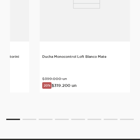
a Santorini
Ducha Monocontrol Loft Blanco Mate
$
399
.
000
un
$
319
.
200
un
20%