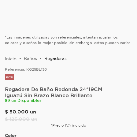
*Las imágenes utilizadas son referenciales, intentan igualar los
colores y diseños lo mejor posible, sin embargo, estos pueden variar
Baños
Regaderas
Referencia:
KG25BL130
60%
Regadera De Baño Redonda 24*19CM
Iguazú Sin Brazo Blanco Brillante
89 un Disponibles
$
50
.
000
un
$
125
.
000
un
*Precio IVA incluido
Color