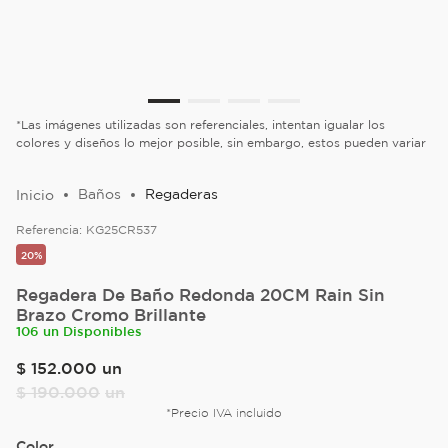
*Las imágenes utilizadas son referenciales, intentan igualar los
colores y diseños lo mejor posible, sin embargo, estos pueden variar
Baños
Regaderas
Referencia:
KG25CR537
20%
Regadera De Baño Redonda 20CM Rain Sin
Brazo Cromo Brillante
106 un Disponibles
$
152
.
000
un
$
190
.
000
un
*Precio IVA incluido
Color