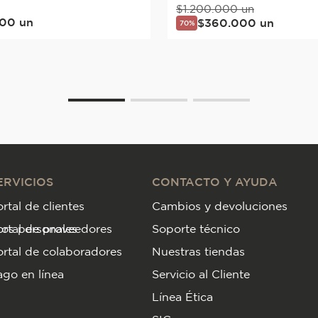
$
1
.
200
.
000
un
00
un
$
360
.
000
un
70%
ERVICIOS
CONTACTO Y AYUDA
rtal de clientes
Cambios y devoluciones
tos personales
ortal de proveedores
Soporte técnico
rtal de colaboradores
Nuestras tiendas
go en línea
Servicio al Cliente
Línea Ética