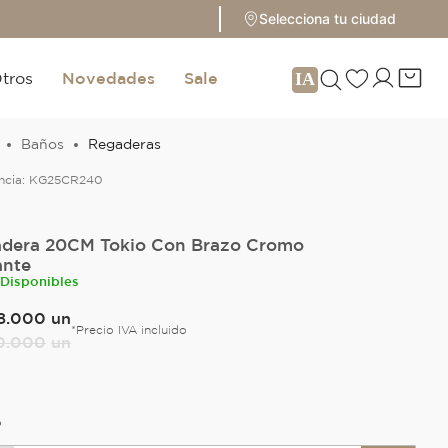
Selecciona tu ciudad
tros
Novedades
Sale
Baños
Regaderas
ncia:
KG25CR240
dera 20CM Tokio Con Brazo Cromo
ante
 Disponibles
8
.
000
un
*Precio IVA incluido
0
.
000
un
O