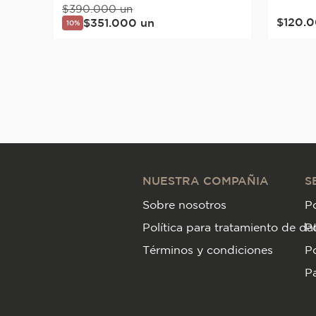
$
390
.
000
un
$
120
.
0
$
351
.
000
un
10%
NUESTRA COMPAÑIA
S
Sobre nosotros
Po
Política para tratamiento de da
P
Términos y condiciones
Po
Pa