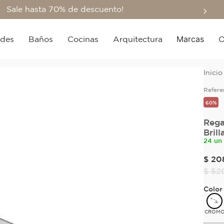
Sale hasta 70% de descuento!
Marcas
edes
Baños
Cocinas
Arquitectura
O
Refere
60%
Rega
Brill
24 un
$
20
$
52
Color
CROM