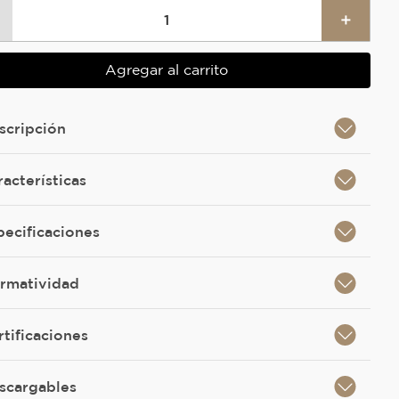
＋
Agregar al carrito
scripción
racterísticas
pecificaciones
rmatividad
rtificaciones
scargables