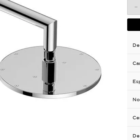
－
De
Ca
Es
No
Ce
De