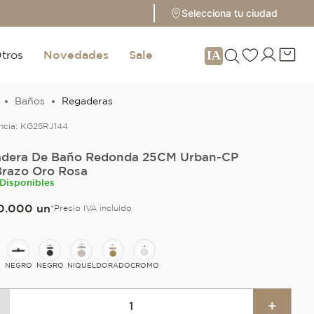
Selecciona tu ciudad
tros
Novedades
Sale
Baños
Regaderas
ncia:
KG25RJ144
dera De Baño Redonda 25CM Urban-CP
Brazo Oro Rosa
 Disponibles
0
.
000
un
*Precio IVA incluido
NEGRO
NEGRO
NIQUEL
DORADO
CROMO
＋