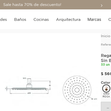
Sale hasta 70% de descuento!
Marcas
edes
Baños
Cocinas
Arquitectura
O
Refere
Rega
Sin 
33 un
$
56
Color
ORO
ROSA
－