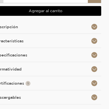
Agregar al carrito
scripción
racterísticas
pecificaciones
rmatividad
rtificaciones
1
scargables