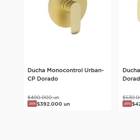
Ducha Monocontrol Urban-
Ducha
CP Dorado
Dorado
$
490
.
000
un
$
530
.
0
$
392
.
000
un
$
4
20%
20%