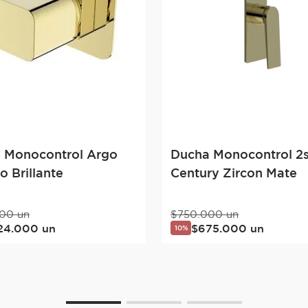
 Monocontrol Argo
Ducha Monocontrol 2
 Brillante
Century Zircon Mate
00
un
$
750
.
000
un
24
.
000
un
$
675
.
000
un
10%