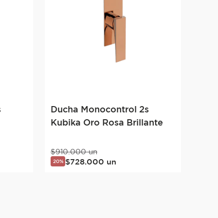
s
Ducha Monocontrol 2s
Kubika Oro Rosa Brillante
$
910
.
000
un
$
728
.
000
un
20%