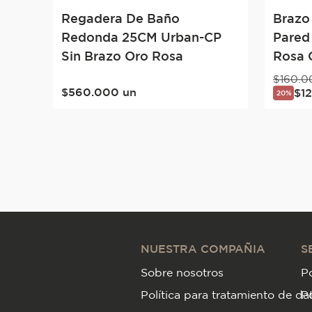
Regadera De Baño
Brazo
Redonda 25CM Urban-CP
Pared
Sin Brazo Oro Rosa
Rosa 
$
160
.
0
$
560
.
000
un
$
1
20%
NUESTRA COMPAÑIA
S
Sobre nosotros
Po
Política para tratamiento de da
P