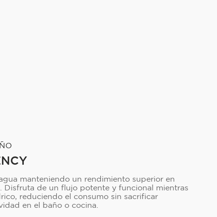
EÑO
ENCY
 agua manteniendo un rendimiento superior en
s. Disfruta de un flujo potente y funcional mientras
drico, reduciendo el consumo sin sacrificar
vidad en el baño o cocina.