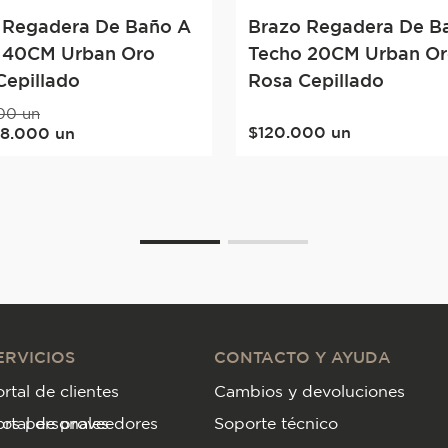
 Regadera De Baño A
Brazo Regadera De B
 40CM Urban Oro
Techo 20CM Urban O
Cepillado
Rosa Cepillado
00
un
$
120
.
000
un
28
.
000
un
ERVICIOS
CONTACTO Y AYUDA
rtal de clientes
Cambios y devoluciones
tos personales
ortal de proveedores
Soporte técnico