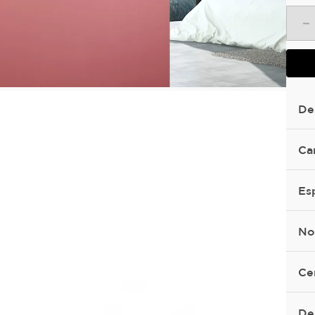
－
De
Ca
Es
No
Ce
De