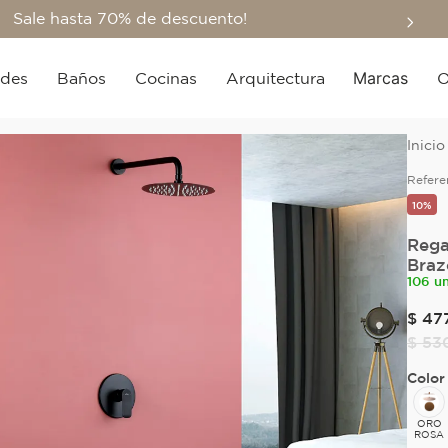
Sale hasta 70% de descuento!
Marcas
edes
Baños
Cocinas
Arquitectura
O
Refere
10%
Rega
Braz
106 u
$
47
$
53
Color
ORO
ROSA