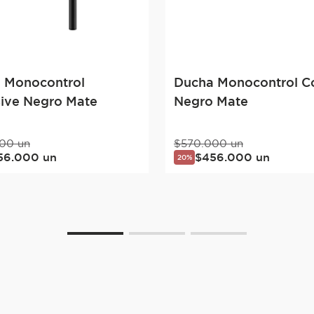
 Monocontrol
Ducha Monocontrol C
sive Negro Mate
Negro Mate
00
un
$
570
.
000
un
56
.
000
un
$
456
.
000
un
20%