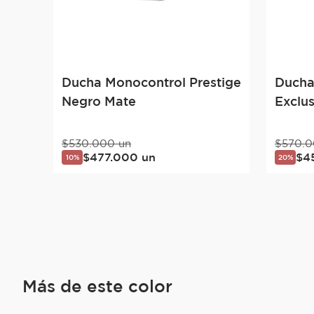
Ducha Monocontrol Prestige
Ducha
Negro Mate
Exclu
$
530
.
000
un
$
570
.
0
$
477
.
000
un
$
4
10%
20%
Más de este color