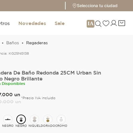
Selecciona tu ciudad
tros
Novedades
Sale
Baños
Regaderas
ncia:
KG25NG138
dera De Baño Redonda 25CM Urban Sin
o Negro Brillante
n Disponibles
7
.
000
un
*Precio IVA incluido
0
.
000
un
NEGRO
NEGRO
NIQUEL
DORADO
CROMO