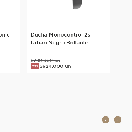
onic
Ducha Monocontrol 2s
Urban Negro Brillante
$
780
.
000
un
$
624
.
000
un
20%