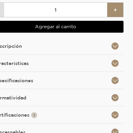
＋
Agregar al carrito
scripción
racterísticas
pecificaciones
rmatividad
rtificaciones
1
scargables