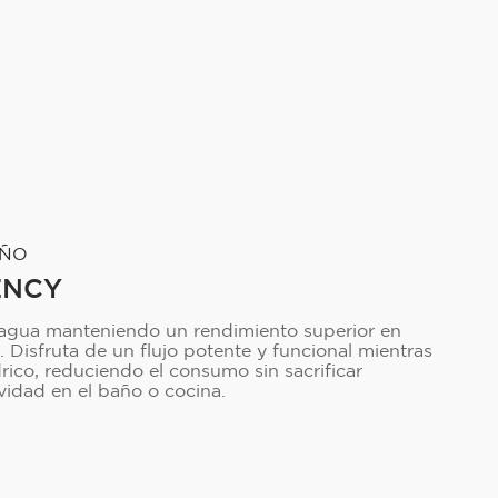
EÑO
ENCY
 agua manteniendo un rendimiento superior en
s. Disfruta de un flujo potente y funcional mientras
drico, reduciendo el consumo sin sacrificar
vidad en el baño o cocina.