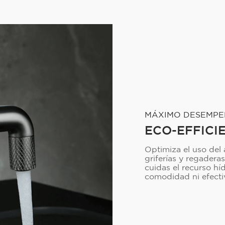
MÁXIMO DESEMP
ECO-EFFICI
Optimiza el uso del
griferías y regadera
cuidas el recurso hí
comodidad ni efecti