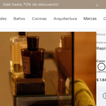
Sale hasta 70% de descuento!
Marcas
edes
Baños
Cocinas
Arquitectura
O
Refere
Repi
Color
CROM
$
1
.
6