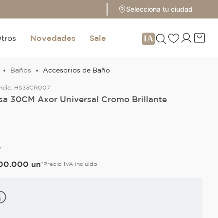
Selecciona tu ciudad
tros
Novedades
Sale
Baños
Accesorios de Baño
ncia:
HS33CR007
sa 30CM Axor Universal Cromo Brillante
O
00
.
000
un
*Precio IVA incluido