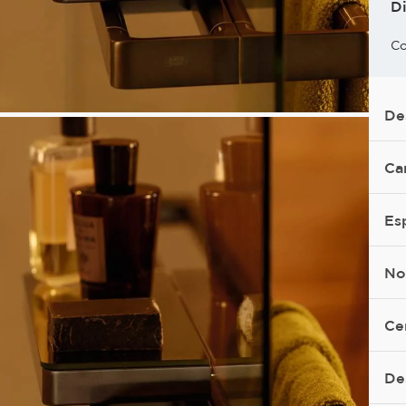
D
Co
De
Ca
Es
No
Ce
De