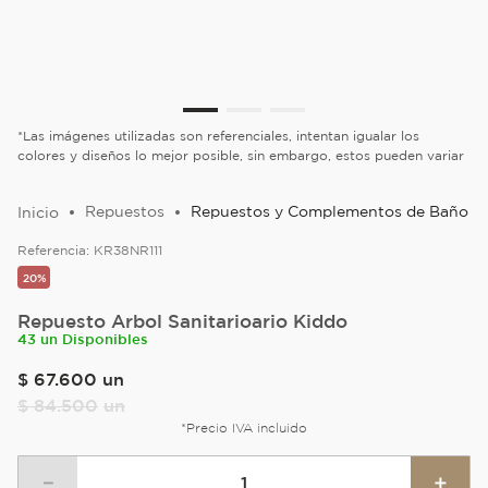
*Las imágenes utilizadas son referenciales, intentan igualar los
colores y diseños lo mejor posible, sin embargo, estos pueden variar
Repuestos
Repuestos y Complementos de Baño
Referencia:
KR38NR111
20%
Repuesto Arbol Sanitarioario Kiddo
43 un Disponibles
$
67
.
600
un
$
84
.
500
un
*Precio IVA incluido
－
＋