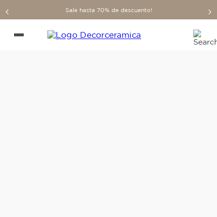
Sale hasta 70% de descuento!