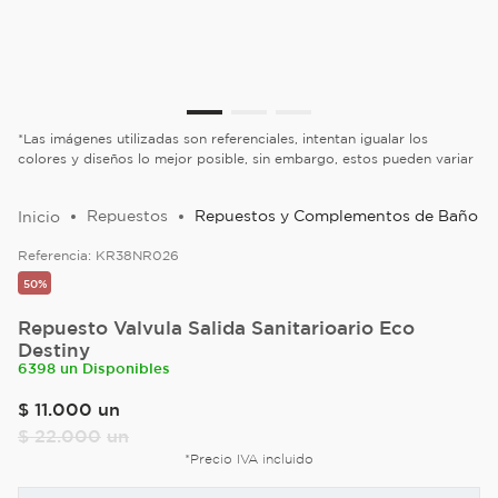
*Las imágenes utilizadas son referenciales, intentan igualar los
colores y diseños lo mejor posible, sin embargo, estos pueden variar
Repuestos
Repuestos y Complementos de Baño
Referencia:
KR38NR026
50%
Repuesto Valvula Salida Sanitarioario Eco
Destiny
6398 un Disponibles
$
11
.
000
un
$
22
.
000
un
*Precio IVA incluido