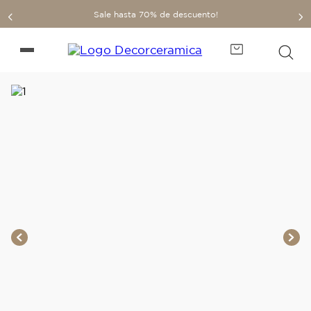
Sale hasta 70% de descuento!