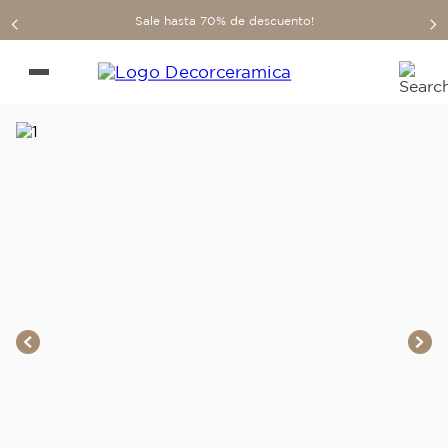
Sale hasta 70% de descuento!