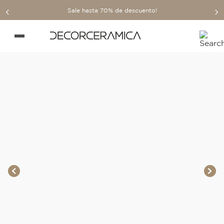
Sale hasta 70% de descuento!