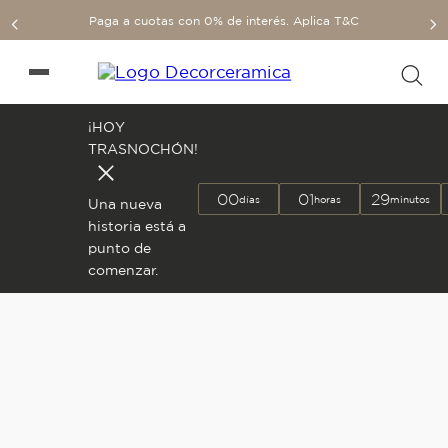
Paga a cuotas con 0% de interés. Aplica T&C
¡HOY
TRASNOCHÓN!
00
01
29
días
horas
minutos
Una nueva
historia está a
punto de
comenzar.