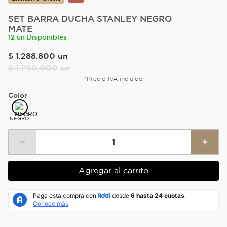
SET BARRA DUCHA STANLEY NEGRO
MATE
12 un Disponibles
$
1
.
288
.
800
un
$
1
.
790
.
000
un
*Precio IVA incluido
Color
NEGRO
－
＋
Agregar al carrito