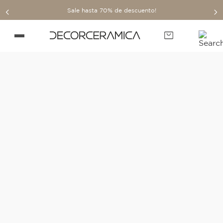
Sale hasta 70% de descuento!