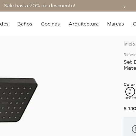
Sale hasta 70% de descuento!
Marcas
edes
Baños
Cocinas
Arquitectura
O
Refere
Set 
Mat
Color
NEGR
$
1
.
1