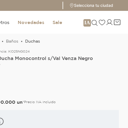
Selecciona tu ciudad
tros
Novedades
Sale
Baños
Duchas
ncia:
KO25NG024
Ducha Monocontrol s/Val Venza Negro
e
O
00
.
000
un
*Precio IVA incluido