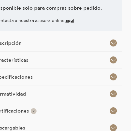
isponible solo para compras sobre pedido.
ntacta a nuestra asesora online
aqui
.
scripción
racterísticas
pecificaciones
rmatividad
rtificaciones
2
scargables