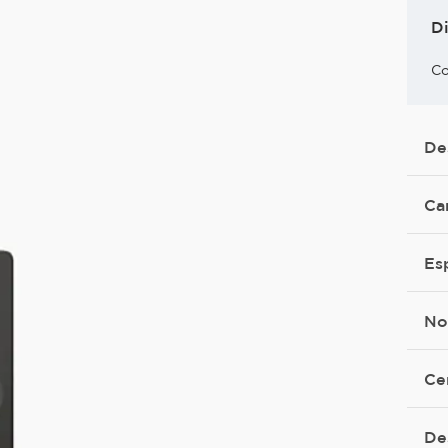
D
Co
De
Ca
Es
No
Ce
De