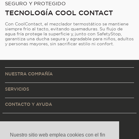
SEGURO Y PROTEGIDO
TECNOLOGÍA COOL CONTACT
Con CoolContact, el mezclador termostático se mantiene
siempre frío al tacto, evitando quemaduras. Su flujo de
agua fría protege la superficie y, junto con SafetyStop,
garantiza una ducha segura y agradable para niños, adultos
y personas mayores, sin sacrificar estilo ni confort.
NUESTRA COMPAÑÍA
SERVICIOS
CONTACTO Y AYUDA
Nuestro sitio web emplea cookies con el fin