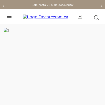
Sale hasta 70% de descuento!