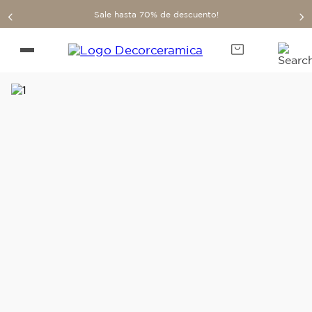
Sale hasta 70% de descuento!