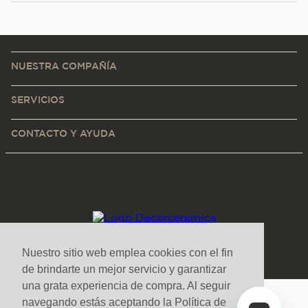
NUESTRA COMPAÑÍA
SERVICIOS
CONTACTO Y AYUDA
Nuestro sitio web emplea cookies con el fin
de brindarte un mejor servicio y garantizar
una grata experiencia de compra. Al seguir
navegando estás aceptando la Política de