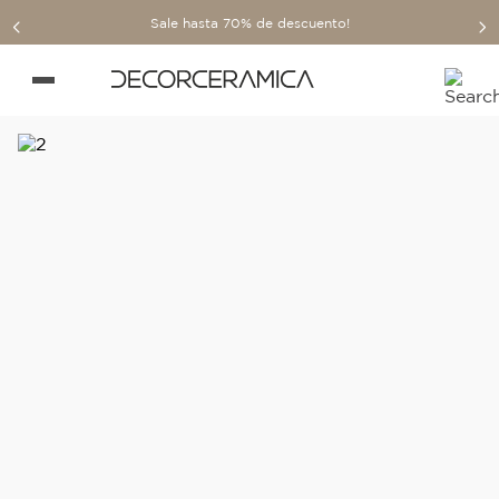
Sale hasta 70% de descuento!