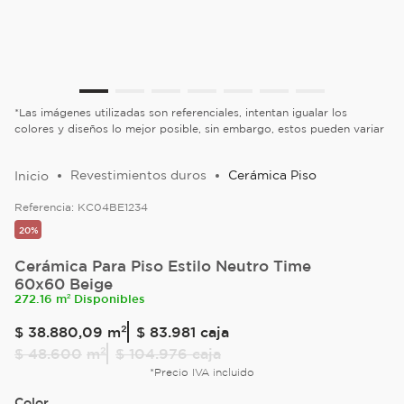
*Las imágenes utilizadas son referenciales, intentan igualar los
colores y diseños lo mejor posible, sin embargo, estos pueden variar
Revestimientos duros
Cerámica Piso
Referencia:
KC04BE1234
20%
Cerámica Para Piso Estilo Neutro Time
60x60 Beige
272.16 m² Disponibles
$
38
.
880
,
09
m²
$ 83.981
caja
$
48
.
600
m²
$ 104.976
caja
*Precio IVA incluido
Color