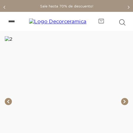
Sale hasta 70% de descuento!