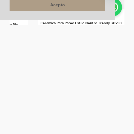
Acepto
Cerámica Para Pared Estilo Neutro Trendy 30x90
Essenza Rlv
Blanco
$
112
.
000
m²
$
89
.
600
m²
20%
Más de este color
Comparar