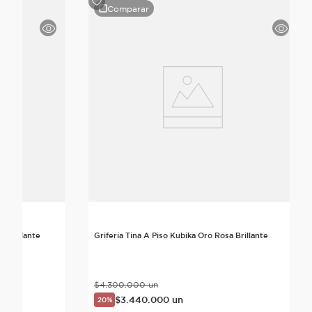
Comparar
o Brillante
Grifería Tina A Piso Kubika Oro Rosa Brillante
$
4
.
300
.
000
un
$
3
.
440
.
000
un
20%