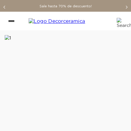
Sale hasta 70% de descuento!