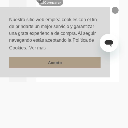
Comparar
Nuestro sitio web emplea cookies con el fin
de brindarte un mejor servicio y garantizar
una grata experiencia de compra. Al seguir
navegando estás aceptando la Política de
Cookies.
Ver más
Acepto
rban Sin Brazo
Regadera De Baño Redonda 20CM Loft Sin Brazo
Negro Mate
$
135
.
000
un