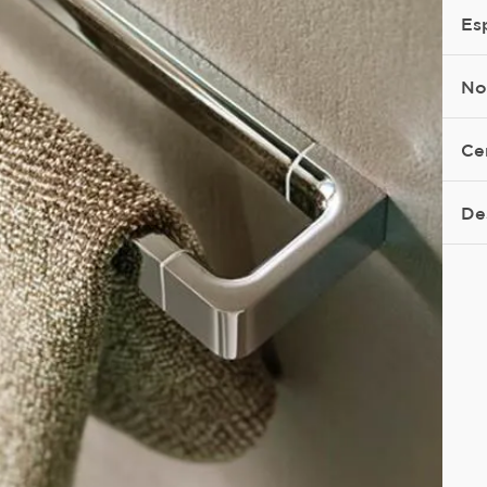
Es
No
Ce
De