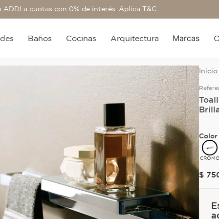
 ADDI a cuotas con 0% de interés. Aplica T&C
Marcas
edes
Baños
Cocinas
Arquitectura
O
Refere
Toal
Brill
Color
CROM
$
75
E
a