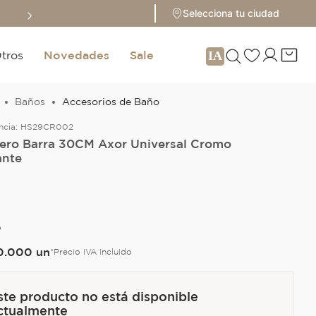
Selecciona tu ciudad
tros
Novedades
Sale
Baños
Accesorios de Baño
ncia:
HS29CR002
lero Barra 30CM Axor Universal Cromo
ante
O
0
.
000
un
*Precio IVA incluido
ste producto no está disponible
ctualmente