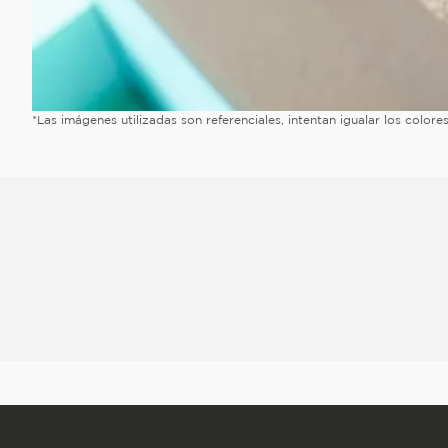
*Las imágenes utilizadas son referenciales, intentan igualar los color