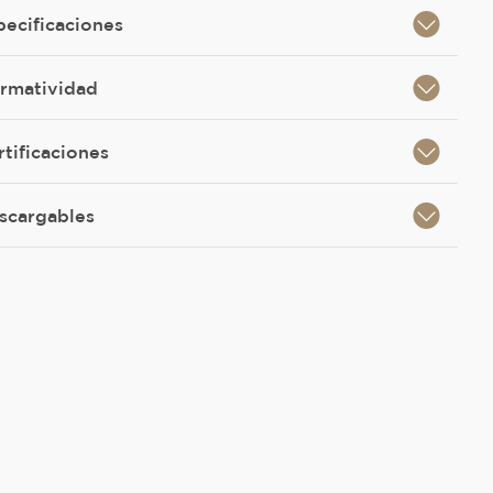
pecificaciones
rmatividad
rtificaciones
scargables