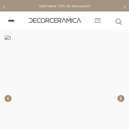
Sale hasta 70% de descuento!