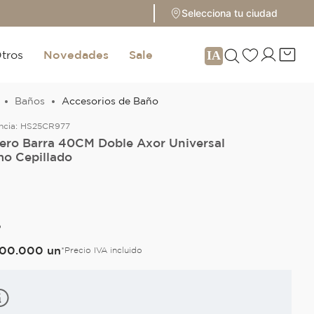
Selecciona tu ciudad
tros
Novedades
Sale
Baños
Accesorios de Baño
ncia:
HS25CR977
lero Barra 40CM Doble Axor Universal
o Cepillado
O
00
.
000
un
*Precio IVA incluido