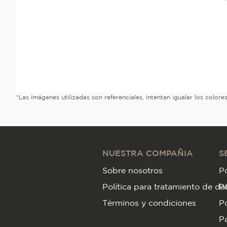
*Las imágenes utilizadas son referenciales, intentan igualar los color
NUESTRA COMPAÑIA
S
Sobre nosotros
Po
Política para tratamiento de da
P
Términos y condiciones
Po
Pa