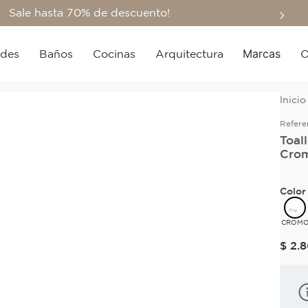
Sale hasta 70% de descuento!
Marcas
edes
Baños
Cocinas
Arquitectura
O
Refere
Toal
Crom
Color
CROM
$
2
.
8