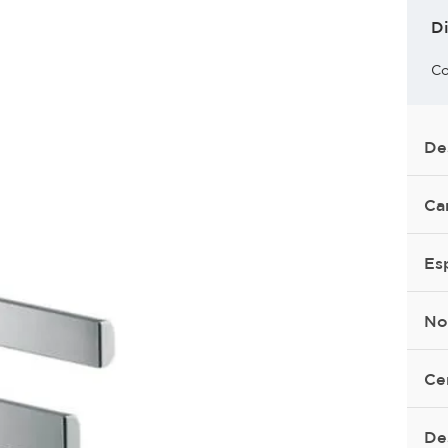
D
Co
De
Ca
Es
No
Ce
De